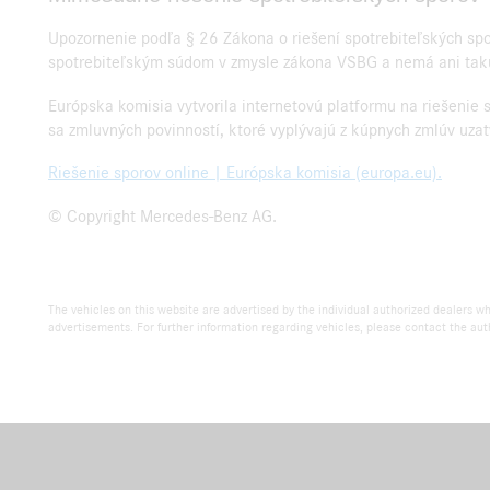
Upozornenie podľa § 26 Zákona o riešení spotrebiteľských sp
spotrebiteľským súdom v zmysle zákona VSBG a nemá ani takú
Európska komisia vytvorila internetovú platformu na riešenie 
sa zmluvných povinností, ktoré vyplývajú z kúpnych zmlúv uz
Riešenie sporov online | Európska komisia (europa.eu).
© Copyright Mercedes-Benz AG.
The vehicles on this website are advertised by the individual authorized dealers wh
advertisements. For further information regarding vehicles, please contact the auth