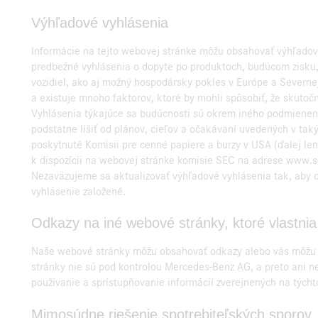
Výhľadové vyhlásenia
Informácie na tejto webovej stránke môžu obsahovať výhľadové
predbežné vyhlásenia o dopyte po produktoch, budúcom zisku,
vozidiel, ako aj možný hospodársky pokles v Európe a Severnej
a existuje mnoho faktorov, ktoré by mohli spôsobiť, že skutoč
Vyhlásenia týkajúce sa budúcnosti sú okrem iného podmiene
podstatne líšiť od plánov, cieľov a očakávaní uvedených v ta
poskytnuté Komisii pre cenné papiere a burzy v USA (ďalej le
k dispozícii na webovej stránke komisie SEC na adrese www.se
Nezaväzujeme sa aktualizovať výhľadové vyhlásenia tak, aby o
vyhlásenie založené.
Odkazy na iné webové stránky, ktoré vlastnia 
Naše webové stránky môžu obsahovať odkazy alebo vás môžu pre
stránky nie sú pod kontrolou Mercedes-Benz AG, a preto ani 
používanie a sprístupňovanie informácií zverejnených na tých
Mimosúdne riešenie spotrebiteľských sporov