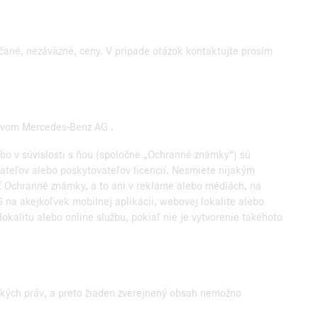
čané, nezáväzné, ceny. V prípade otázok kontaktujte prosím
tvom Mercedes-Benz AG .
o v súvislosti s ňou (spoločne „Ochranné známky“) sú
ateľov alebo poskytovateľov licencií. Nesmiete nijakým
ať Ochranné známky, a to ani v reklame alebo médiách, na
a akejkoľvek mobilnej aplikácii, webovej lokalite alebo
kalitu alebo online službu, pokiaľ nie je vytvorenie takéhoto
ských práv, a preto žiaden zverejnený obsah nemožno