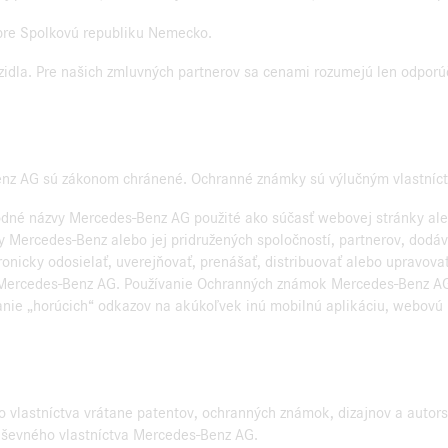
 pre Spolkovú republiku Nemecko.
ozidla. Pre našich zmluvných partnerov sa cenami rozumejú len odporú
enz AG sú zákonom chránené. Ochranné známky sú výlučným vlastníc
né názvy Mercedes-Benz AG použité ako súčasť webovej stránky aleb
Mercedes-Benz alebo jej pridružených spoločností, partnerov, dodáv
ronicky odosielať, uverejňovať, prenášať, distribuovať alebo upravov
Mercedes-Benz AG. Používanie Ochranných známok Mercedes-Benz AG n
ie „horúcich“ odkazov na akúkoľvek inú mobilnú aplikáciu, webovú lo
 vlastníctva vrátane patentov, ochranných známok, dizajnov a autor
duševného vlastníctva Mercedes-Benz AG.