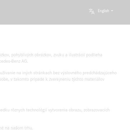
English
zkov, pohyblivých obrázkov, zvuku a ilustrácií podlieha
rcedes-Benz AG.
užívanie na iných stránkach bez výslovného predchádzajúceho
obe, v takomto prípade k zverejneniu týchto materiálov
edku rôznych technológií vytvorenia obrazu, zobrazovacích
pné na našom trhu.