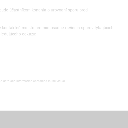
ebude účastníkom konania o urovnaní sporu pred
tné kontaktné miesto pre mimosúdne riešenia sporov týkajúcich
sledujúceho odkazu:
he data and information contained in individual