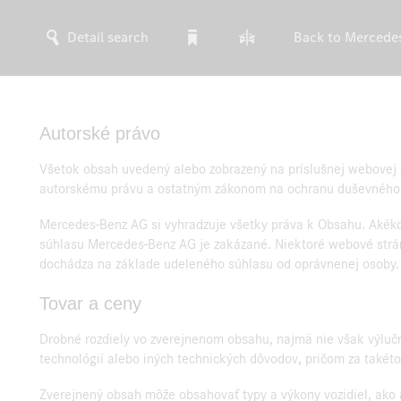
Detail search
Back to Mercede
Autorské právo
Všetok obsah uvedený alebo zobrazený na príslušnej webovej str
autorskému právu a ostatným zákonom na ochranu duševného vl
Mercedes-Benz AG si vyhradzuje všetky práva k Obsahu. Akéko
súhlasu Mercedes-Benz AG je zakázané. Niektoré webové stránk
dochádza na základe udeleného súhlasu od oprávnenej osoby.
Tovar a ceny
Drobné rozdiely vo zverejnenom obsahu, najmä nie však výlučn
technológií alebo iných technických dôvodov, pričom za takét
Zverejnený obsah môže obsahovať typy a výkony vozidiel, ako a