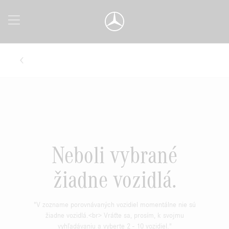
Neboli vybrané
žiadne vozidlá.
"V zozname porovnávaných vozidiel momentálne nie sú
žiadne vozidlá.<br> Vráťte sa, prosím, k svojmu
vyhľadávaniu a vyberte 2 - 10 vozidiel."