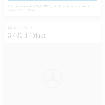
Kombinované emisie CO
277,0 g/km
, Kombinovaná spotreba
[4]
2
paliva
12,2 l/100 km
[4]
Mercedes-Benz
S 400 d 4Matic