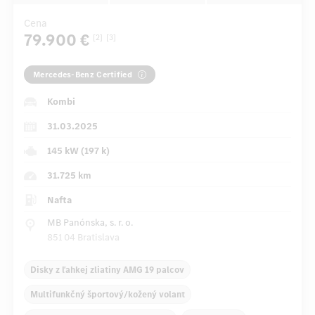
Cena
79.900 €
[2]
[3]
Mercedes-Benz Certified
Kombi
31.03.2025
145 kW (197 k)
31.725 km
Nafta
MB Panónska, s. r. o.
851 04 Bratislava
Disky z ľahkej zliatiny AMG 19 palcov
Multifunkčný športový/kožený volant