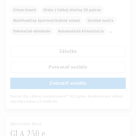
Urban Guard
Disky z ľahkej zliatiny 20 palcov
Multifunkčný športový/kožený volant
Strešné nosiče
Dekoračné obloženie
Automatická klimatizácia
Kryt nákladového priestoru
Navigačný systém
Záložka
...
Multifunkčný displej
Snímač dažďa
Porovnať vozidlo
Zobraziť vozidlo
Emisie CO
vážené, kombinované
51,0 g/km
, Kombinovaná vážená
[4]
2
spotreba paliva
2,0 l/100 km
Mercedes-Benz
GLA 250 e