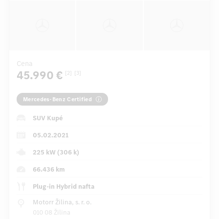
Cena
45.990 €
[2]
[3]
Mercedes-Benz Certified
SUV Kupé
05.02.2021
225 kW (306 k)
66.436 km
Plug-in Hybrid nafta
Motorr Žilina, s. r. o.
010 08 Žilina