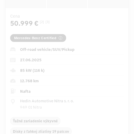
Cena
50.999 €
[2]
[3]
Mercedes-Benz Certified
Off-road vehicle/SUV/Pickup
27.06.2025
85 kW (116 k)
12.768 km
Nafta
Hedin Automotive Nitra s. r. o.
949 01 Nitra
Ťažné zariadenie výkyvné
Disky z ľahkej zliatiny 19 palcov