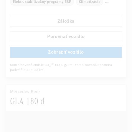
Elektr. stabilizačný programy ESP
Klimatizácia
Navigačný systém
Multifunkčný displej
Záložka
Automatické stmievanie vnútorného/vonkajšieho zrkadla
Panoramatické posuvné strešné okno elektricky ovládané
Porovnať vozidlo
...
Sedadlo vodiča elektricky
Športové sedadlá
Zobraziť vozidlo
Kombinované emisie CO
143,0 g/km
, Kombinovaná spotreba
[4]
2
paliva
5,4 l/100 km
[4]
Mercedes-Benz
GLA 180 d