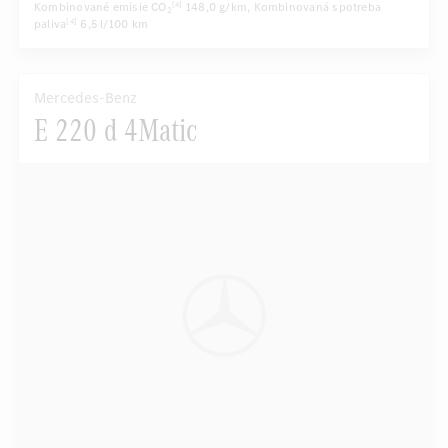
Kombinované emisie CO
148,0 g/km
, Kombinovaná spotreba
[4]
2
paliva
6,5 l/100 km
[4]
Mercedes-Benz
E 220 d 4Matic