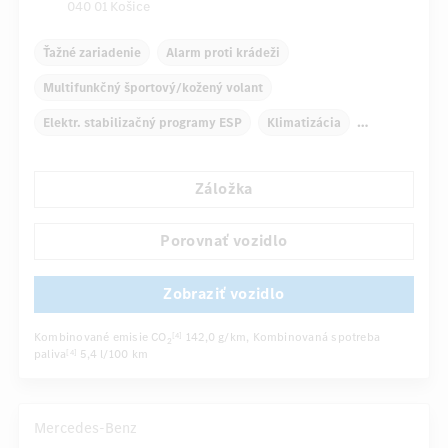
040 01 Košice
Ťažné zariadenie
Alarm proti krádeži
Multifunkčný športový/kožený volant
Elektr. stabilizačný programy ESP
Klimatizácia
Navigačný systém
Multifunkčný displej
Záložka
Automatické stmievanie vnútorného/vonkajšieho zrkadla
Panoramatické posuvné strešné okno elektricky ovládané
Porovnať vozidlo
...
Viackrivkové sedadlá
Zobraziť vozidlo
Kombinované emisie CO
142,0 g/km
, Kombinovaná spotreba
[4]
2
paliva
5,4 l/100 km
[4]
Mercedes-Benz