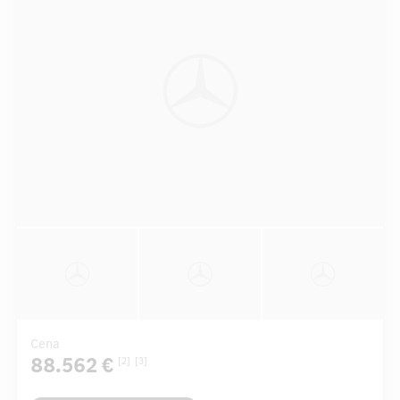
Cena
88.562 €
[2]
[3]