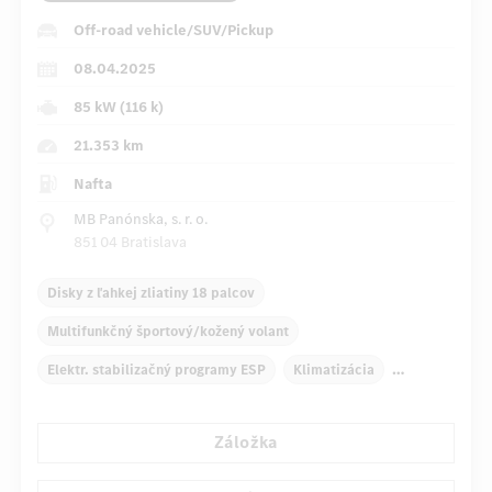
Off-road vehicle/SUV/Pickup
08.04.2025
85 kW (116 k)
21.353 km
Nafta
MB Panónska, s. r. o.
851 04 Bratislava
Disky z ľahkej zliatiny 18 palcov
Multifunkčný športový/kožený volant
Elektr. stabilizačný programy ESP
Klimatizácia
Navigačný systém
Multifunkčný displej
Záložka
Snímač dažďa
Priame riadenie
Automatické stmievanie vnútorného zrkadla