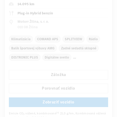
14.095 km
Plug-in Hybrid benzín
Motorr Žilina, s. r. o.
010 08 Žilina
Klimatizácia
COMAND APS
SPLITVIEW
Rádio
Balík športovej výbavy AMG
Zadné sedadlá sklopné
DISTRONIC PLUS
Digitálne svetlo
Elektricky ovládané spätné zrkadlá sklopné
PARKTRONIC
...
Záložka
Porovnať vozidlo
Zobraziť vozidlo
Emisie CO
vážené, kombinované
21,0 g/km
, Kombinovaná vážená
[4]
2