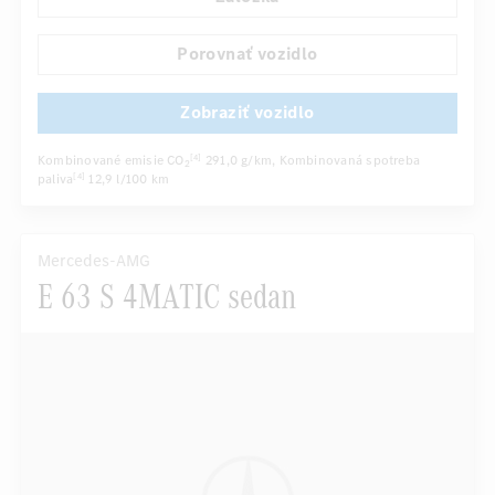
Automatické stmievanie vnútorného/vonkajšieho zrkadla
...
Sedadlo vodiča elektricky
Viackrivkové sedadlá
Porovnať vozidlo
Zobraziť vozidlo
Kombinované emisie CO
291,0 g/km
, Kombinovaná spotreba
[4]
2
paliva
12,9 l/100 km
[4]
Mercedes-AMG
E 63 S 4MATIC sedan