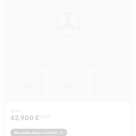
Cena
42.900 €
[2]
[3]
Mercedes-Benz Certified