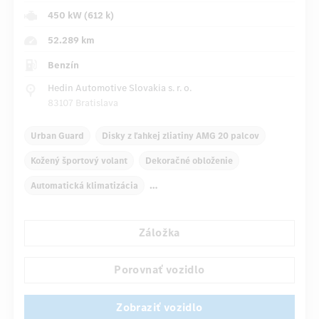
450 kW (612 k)
52.289 km
Benzín
Hedin Automotive Slovakia s. r. o.
83107 Bratislava
Urban Guard
Disky z ľahkej zliatiny AMG 20 palcov
Kožený športový volant
Dekoračné obloženie
Automatická klimatizácia
Lakťová opierka pre vodiča/spolujazdca
Záložka
Navigačný systém
Automatické stmievanie vnútorného/vonkajšieho zrkadla
Porovnať vozidlo
Panoramatické posuvné strešné okno
Zobraziť vozidlo
...
Aktívne viacobrysové sedadlá