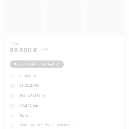
Cena
89.900 €
[2]
[3]
Mercedes-Benz Certified
Limuzína
31.01.2025
145 kW (197 k)
22.522 km
Nafta
Hedin Automotive Slovakia s. r. o.