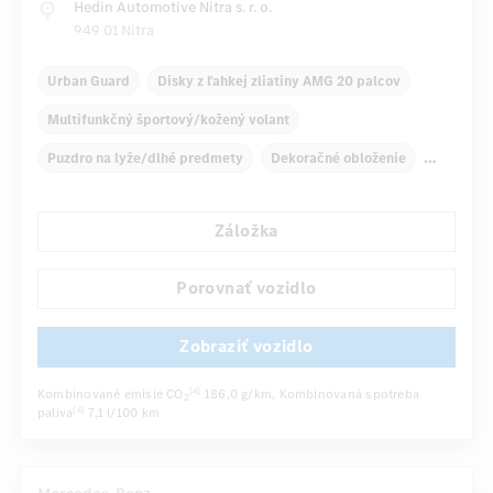
Hedin Automotive Nitra s. r. o.
949 01 Nitra
Urban Guard
Disky z ľahkej zliatiny AMG 20 palcov
Multifunkčný športový/kožený volant
Puzdro na lyže/dlhé predmety
Dekoračné obloženie
Automatická klimatizácia, 4 zóny
Záložka
Predné/zadné lakťové opierky
Navigačný systém
Multifunkčný displej
Porovnať vozidlo
...
Automatické stmievanie vnútorného/vonkajšieho zrkadla
Zobraziť vozidlo
Kombinované emisie CO
186,0 g/km
, Kombinovaná spotreba
[4]
2
paliva
7,1 l/100 km
[4]