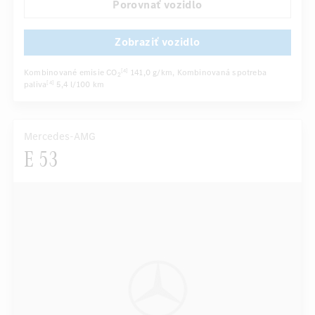
Porovnať vozidlo
...
Sedadlo vodiča/spolujazdca elektricky
Zobraziť vozidlo
Kombinované emisie CO
141,0 g/km
, Kombinovaná spotreba
[4]
2
paliva
5,4 l/100 km
[4]
Mercedes-AMG
E 53