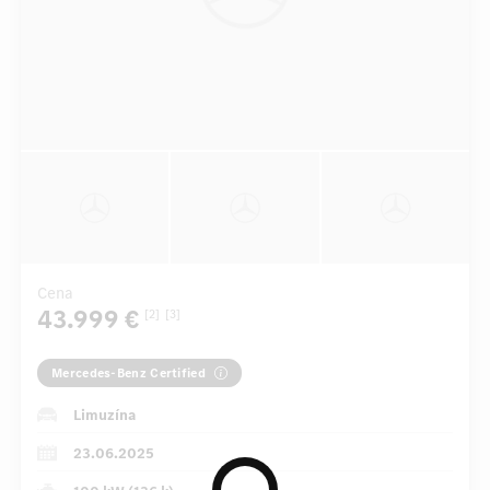
Cena
43.999 €
[2]
[3]
Mercedes-Benz Certified
Limuzína
23.06.2025