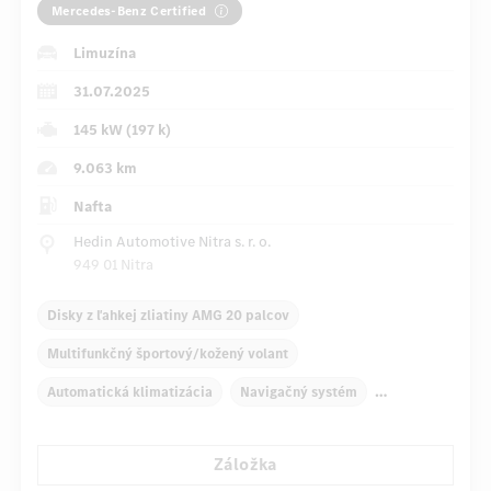
Mercedes-Benz Certified
Limuzína
31.07.2025
145 kW (197 k)
9.063 km
Nafta
Hedin Automotive Nitra s. r. o.
949 01 Nitra
Disky z ľahkej zliatiny AMG 20 palcov
Multifunkčný športový/kožený volant
Automatická klimatizácia
Navigačný systém
Multifunkčný displej
Záložka
Automatické stmievanie vnútorného/vonkajšieho zrkadla