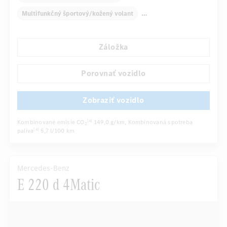
Multifunkčný športový/kožený volant
Automatická klimatizácia
Zadné lakťové opierky
Záložka
Navigačný systém
Multifunkčný displej
Snímač dažďa
Porovnať vozidlo
Automatické stmievanie vnútorného zrkadla
Zobraziť vozidlo
...
Sedadlo vodiča/spolujazdca elektricky
Kombinované emisie CO
149,0 g/km
, Kombinovaná spotreba
[4]
2
paliva
5,7 l/100 km
[4]
Mercedes-Benz
E 220 d 4Matic