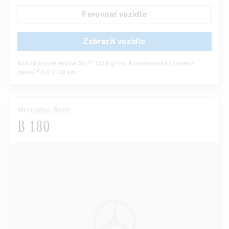
Sedadlo vodiča elektricky
Komfortné sedadlá
Porovnať vozidlo
...
Balík športovej výbavy AMG
Zadné sedadlá sklopné
Zobraziť vozidlo
Kombinované emisie CO
133,0 g/km
, Kombinovaná spotreba
[4]
2
paliva
5,0 l/100 km
[4]
Mercedes-Benz
B 180