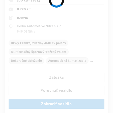
100 kW (136 k)
8.790 km
Benzín
Hedin Automotive Nitra s. r. o.
949 01 Nitra
Disky z ľahkej zliatiny AMG 19 palcov
Multifunkčný športový/kožený volant
Dekoračné obloženie
Automatická klimatizácia
Navigačný systém
Multifunkčný displej
Záložka
Snímač dažďa
Priame riadenie
Automatické stmievanie vnútorného zrkadla
Porovnať vozidlo
...
Športové sedadlá
Zobraziť vozidlo