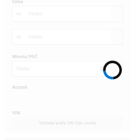
Cena
od
do
Miesto/PSČ
Rozsah
VIN
Vyhľadať podľa VIN čísla vozidla