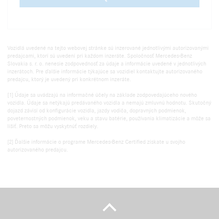
Vozidlá uvedené na tejto webovej stránke sú inzerované jednotlivými autorizovanými
predajcami, ktorí sú uvedení pri každom inzeráte. Spoločnosť Mercedes-Benz
Slovakia s. r. o. nenesie zodpovednosť za údaje a informácie uvedené v jednotlivých
inzerátoch. Pre ďalšie informácie týkajúce sa vozidiel kontaktujte autorizovaného
predajcu, ktorý je uvedený pri konkrétnom inzeráte.
[1] Údaje sa uvádzajú na informačné účely na základe zodpovedajúceho nového
vozidla. Údaje sa netýkajú predávaného vozidla a nemajú zmluvnú hodnotu. Skutočný
dojazd závisí od konfigurácie vozidla, jazdy vodiča, dopravných podmienok,
poveternostných podmienok, veku a stavu batérie, používania klimatizácie a môže sa
líšiť. Preto sa môžu vyskytnúť rozdiely.
[2] Ďalšie informácie o programe Mercedes-Benz Certified získate u svojho
autorizovaného predajcu.