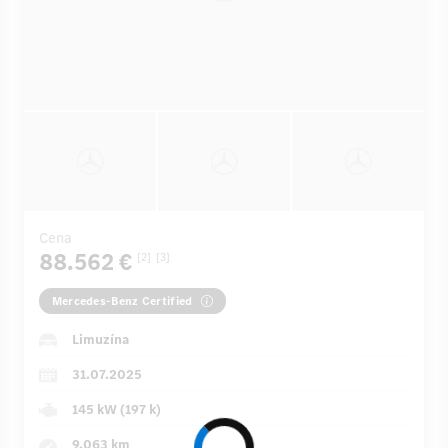
Cena
88.562 €
[2]
[3]
Mercedes-Benz Certified
Limuzína
31.07.2025
145 kW (197 k)
9.063 km