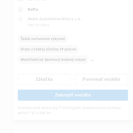
Nafta
Hedin Automotive Nitra s. r. o.
949 01 Nitra
Ťažné zariadenie výkyvné
Disky z ľahkej zliatiny 19 palcov
Multifunkčný športový/kožený volant
Automatická klimatizácia
Zadné lakťové opierky
Záložka
Porovnať vozidlo
Navigačný systém
Multifunkčný displej
Snímač dažďa
Zobraziť vozidlo
Automatické stmievanie vnútorného zrkadla
Kombinované emisie CO
149,0 g/km
, Kombinovaná spotreba
[4]
2
...
Sedadlo vodiča/spolujazdca elektricky
paliva
5,7 l/100 km
[4]