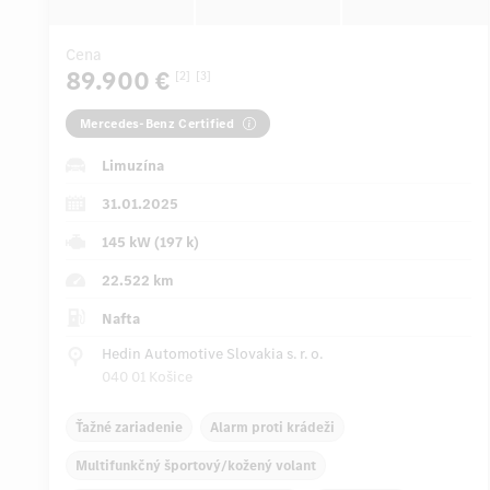
Cena
89.900 €
[2]
[3]
Mercedes-Benz Certified
Limuzína
31.01.2025
145 kW (197 k)
22.522 km
Nafta
Hedin Automotive Slovakia s. r. o.
040 01 Košice
Ťažné zariadenie
Alarm proti krádeži
Multifunkčný športový/kožený volant