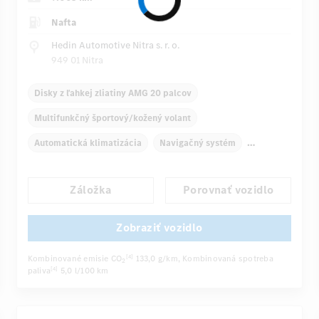
Nafta
Hedin Automotive Nitra s. r. o.
949 01 Nitra
Disky z ľahkej zliatiny AMG 20 palcov
Multifunkčný športový/kožený volant
Automatická klimatizácia
Navigačný systém
Multifunkčný displej
Záložka
Porovnať vozidlo
Automatické stmievanie vnútorného/vonkajšieho zrkadla
Sedadlo vodiča elektricky
Komfortné sedadlá
Zobraziť vozidlo
...
Balík športovej výbavy AMG
Zadné sedadlá sklopné
Kombinované emisie CO
133,0 g/km
, Kombinovaná spotreba
[4]
2
paliva
5,0 l/100 km
[4]