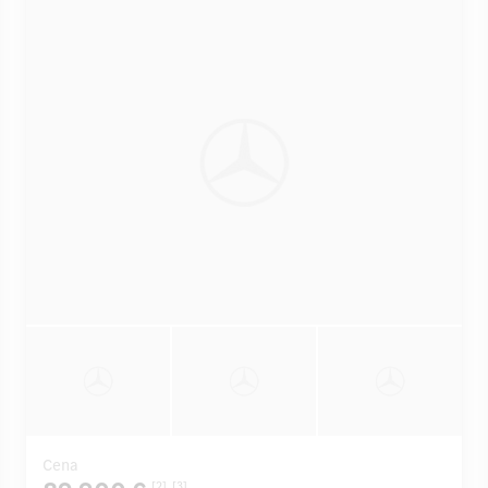
Cena
[2]
[3]