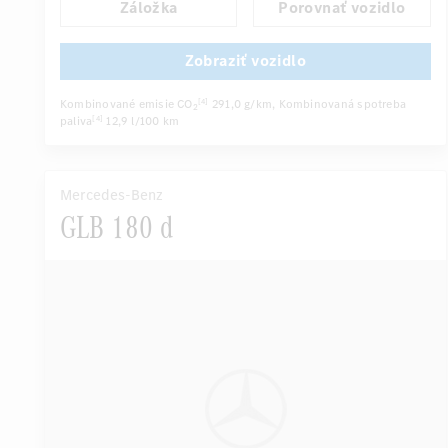
Záložka
Porovnať vozidlo
Automatické stmievanie vnútorného/vonkajšieho zrkadla
...
Sedadlo vodiča elektricky
Viackrivkové sedadlá
Zobraziť vozidlo
Kombinované emisie CO
291,0 g/km
, Kombinovaná spotreba
[4]
2
paliva
12,9 l/100 km
[4]
Mercedes-Benz
GLB 180 d