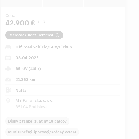
Cena
42.900 €
[2]
[3]
Mercedes-Benz Certified
Off-road vehicle/SUV/Pickup
08.04.2025
85 kW (116 k)
21.353 km
Nafta
MB Panónska, s. r. o.
851 04 Bratislava
Disky z ľahkej zliatiny 18 palcov
Multifunkčný športový/kožený volant