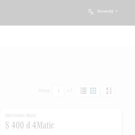
Slovenský
1
Strana
z 7
Mercedes-Benz
S 400 d 4Matic