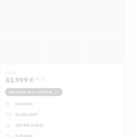
Cena
43.999 €
[2]
[3]
Mercedes-Benz Certified
Limuzína
23.06.2025
100 kW (136 k)
8.790 km