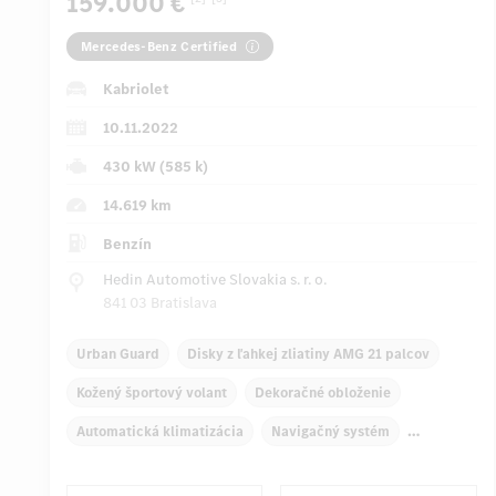
159.000 €
Mercedes-Benz Certified
Kabriolet
10.11.2022
430 kW (585 k)
14.619 km
Benzín
Hedin Automotive Slovakia s. r. o.
841 03 Bratislava
Urban Guard
Disky z ľahkej zliatiny AMG 21 palcov
Kožený športový volant
Dekoračné obloženie
Automatická klimatizácia
Navigačný systém
Multifunkčný displej