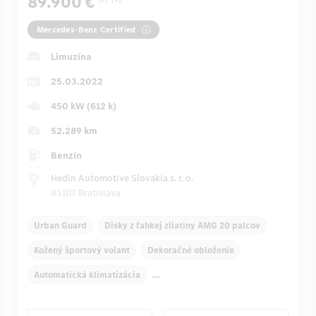
89.900 €
Mercedes-Benz Certified
Limuzína
25.03.2022
450 kW (612 k)
52.289 km
Benzín
Hedin Automotive Slovakia s. r. o.
83107 Bratislava
Urban Guard
Disky z ľahkej zliatiny AMG 20 palcov
Kožený športový volant
Dekoračné obloženie
Automatická klimatizácia
Lakťová opierka pre vodiča/spolujazdca