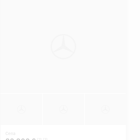
Cena
[2]
[3]