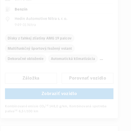
Benzín
Hedin Automotive Nitra s. r. o.
949 01 Nitra
Disky z ľahkej zliatiny AMG 19 palcov
Multifunkčný športový/kožený volant
Dekoračné obloženie
Automatická klimatizácia
Navigačný systém
Multifunkčný displej
Záložka
Porovnať vozidlo
Snímač dažďa
Priame riadenie
Automatické stmievanie vnútorného zrkadla
Zobraziť vozidlo
...
Športové sedadlá
Kombinované emisie CO
148,0 g/km
, Kombinovaná spotreba
[4]
2
paliva
6,5 l/100 km
[4]