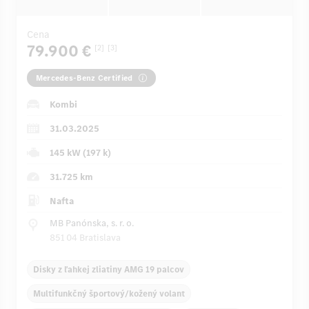
Cena
79.900 €
[2]
[3]
Mercedes-Benz Certified
Kombi
31.03.2025
145 kW (197 k)
31.725 km
Nafta
MB Panónska, s. r. o.
851 04 Bratislava
Disky z ľahkej zliatiny AMG 19 palcov
Multifunkčný športový/kožený volant