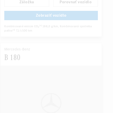
Záložka
Porovnať vozidlo
Predné/zadné lakťové opierky
Navigačný systém
Multifunkčný displej
Zobraziť vozidlo
Automatické stmievanie vnútorného/vonkajšieho zrkadla
Kombinované emisie CO
186,0 g/km
, Kombinovaná spotreba
[4]
...
2
paliva
7,1 l/100 km
[4]
Mercedes-Benz
B 180