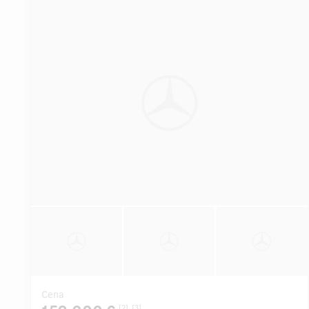
Cena
[2]
[3]