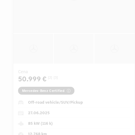
Cena
50.999 €
[2]
[3]
Mercedes-Benz Certified
Off-road vehicle/SUV/Pickup
27.06.2025
85 kW (116 k)
12.768 km