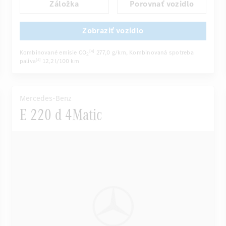
Záložka
Porovnať vozidlo
Navigačný systém
Automatické stmievanie vnútorného/vonkajšieho zrkadla
Zobraziť vozidlo
Panoramatické posuvné strešné okno
Kombinované emisie CO
277,0 g/km
, Kombinovaná spotreba
[4]
2
...
Aktívne viacobrysové sedadlá
paliva
12,2 l/100 km
[4]
Mercedes-Benz
E 220 d 4Matic