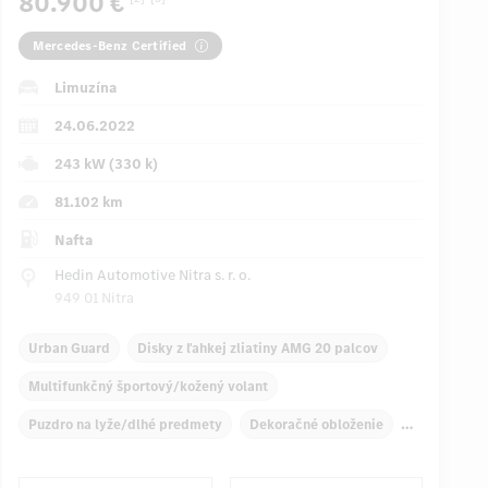
80.900 €
Mercedes-Benz Certified
Limuzína
24.06.2022
243 kW (330 k)
81.102 km
Nafta
Hedin Automotive Nitra s. r. o.
949 01 Nitra
Urban Guard
Disky z ľahkej zliatiny AMG 20 palcov
Multifunkčný športový/kožený volant
Puzdro na lyže/dlhé predmety
Dekoračné obloženie
Automatická klimatizácia, 4 zóny