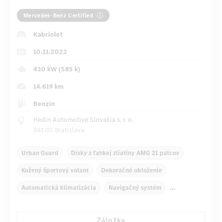
Mercedes-Benz Certified
Kabriolet
10.11.2022
430 kW (585 k)
14.619 km
Benzín
Hedin Automotive Slovakia s. r. o.
841 03 Bratislava
Urban Guard
Disky z ľahkej zliatiny AMG 21 palcov
Kožený športový volant
Dekoračné obloženie
Automatická klimatizácia
Navigačný systém
Multifunkčný displej
Záložka