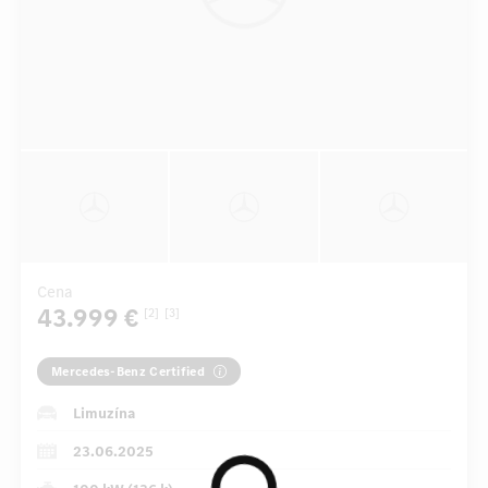
Cena
43.999 €
[2]
[3]
Mercedes-Benz Certified
Limuzína
23.06.2025