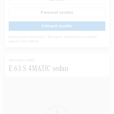
Automatické stmievanie vnútorného/vonkajšieho zrkadla
...
Sedadlo vodiča elektricky
Viackrivkové sedadlá
Porovnať vozidlo
Zobraziť vozidlo
Kombinované emisie CO
291,0 g/km
, Kombinovaná spotreba
[4]
2
paliva
12,9 l/100 km
[4]
Mercedes-AMG
E 63 S 4MATIC sedan