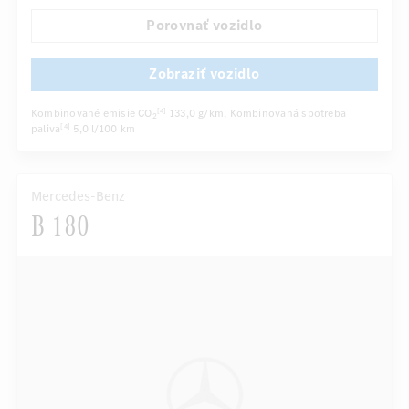
Sedadlo vodiča elektricky
Komfortné sedadlá
Porovnať vozidlo
...
Balík športovej výbavy AMG
Zadné sedadlá sklopné
Zobraziť vozidlo
Kombinované emisie CO
133,0 g/km
, Kombinovaná spotreba
[4]
2
paliva
5,0 l/100 km
[4]
Mercedes-Benz
B 180