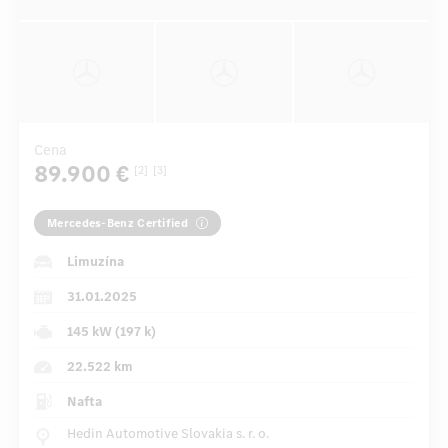
Cena
89.900 €
[2]
[3]
Mercedes-Benz Certified
Limuzína
31.01.2025
145 kW (197 k)
22.522 km
Nafta
Hedin Automotive Slovakia s. r. o.