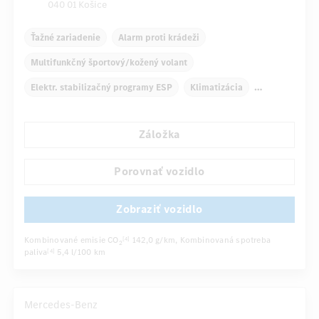
040 01 Košice
Ťažné zariadenie
Alarm proti krádeži
Multifunkčný športový/kožený volant
Elektr. stabilizačný programy ESP
Klimatizácia
Navigačný systém
Multifunkčný displej
Záložka
Automatické stmievanie vnútorného/vonkajšieho zrkadla
Panoramatické posuvné strešné okno elektricky ovládané
Porovnať vozidlo
...
Viackrivkové sedadlá
Zobraziť vozidlo
Kombinované emisie CO
142,0 g/km
, Kombinovaná spotreba
[4]
2
paliva
5,4 l/100 km
[4]
Mercedes-Benz