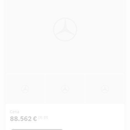
Cena
88.562 €
[2]
[3]