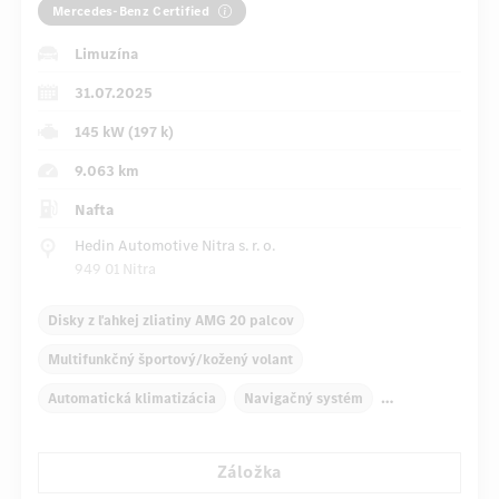
Mercedes-Benz Certified
Limuzína
31.07.2025
145 kW (197 k)
9.063 km
Nafta
Hedin Automotive Nitra s. r. o.
949 01 Nitra
Disky z ľahkej zliatiny AMG 20 palcov
Multifunkčný športový/kožený volant
Automatická klimatizácia
Navigačný systém
Multifunkčný displej
Záložka
Automatické stmievanie vnútorného/vonkajšieho zrkadla