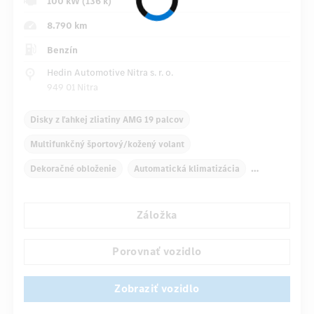
100 kW (136 k)
8.790 km
Benzín
Hedin Automotive Nitra s. r. o.
949 01 Nitra
Disky z ľahkej zliatiny AMG 19 palcov
Multifunkčný športový/kožený volant
Dekoračné obloženie
Automatická klimatizácia
Navigačný systém
Multifunkčný displej
Záložka
Snímač dažďa
Priame riadenie
Automatické stmievanie vnútorného zrkadla
Porovnať vozidlo
...
Športové sedadlá
Zobraziť vozidlo