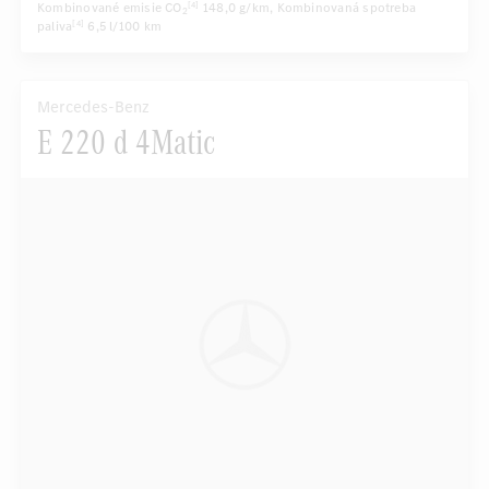
Kombinované emisie CO
148,0 g/km
, Kombinovaná spotreba
[4]
2
paliva
6,5 l/100 km
[4]
Mercedes-Benz
E 220 d 4Matic