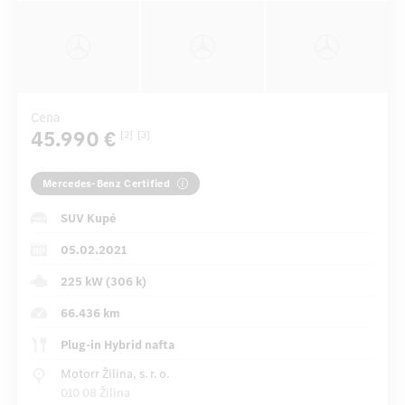
Cena
45.990 €
[2]
[3]
Mercedes-Benz Certified
SUV Kupé
05.02.2021
225 kW (306 k)
66.436 km
Plug-in Hybrid nafta
Motorr Žilina, s. r. o.
010 08 Žilina