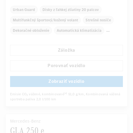
Urban Guard
Disky z ľahkej zliatiny 20 palcov
Multifunkčný športový/kožený volant
Strešné nosiče
Dekoračné obloženie
Automatická klimatizácia
Kryt nákladového priestoru
Navigačný systém
Záložka
...
Multifunkčný displej
Snímač dažďa
Porovnať vozidlo
Zobraziť vozidlo
Emisie CO
vážené, kombinované
51,0 g/km
, Kombinovaná vážená
[4]
2
spotreba paliva
2,0 l/100 km
Mercedes-Benz
GLA 250 e