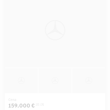
Cena
159.000 €
[2]
[3]