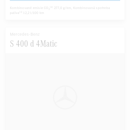
Kombinované emisie CO
277,0 g/km
, Kombinovaná spotreba
[4]
2
paliva
12,2 l/100 km
[4]
Mercedes-Benz
S 400 d 4Matic