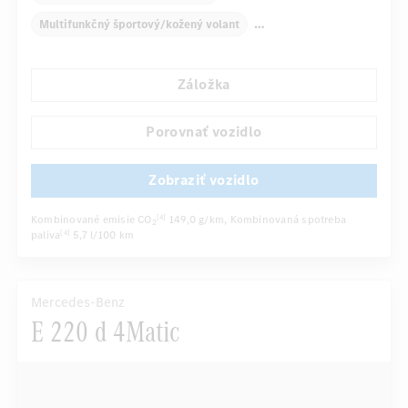
Multifunkčný športový/kožený volant
Automatická klimatizácia
Zadné lakťové opierky
Záložka
Navigačný systém
Multifunkčný displej
Snímač dažďa
Porovnať vozidlo
Automatické stmievanie vnútorného zrkadla
Zobraziť vozidlo
...
Sedadlo vodiča/spolujazdca elektricky
Kombinované emisie CO
149,0 g/km
, Kombinovaná spotreba
[4]
2
paliva
5,7 l/100 km
[4]
Mercedes-Benz
E 220 d 4Matic