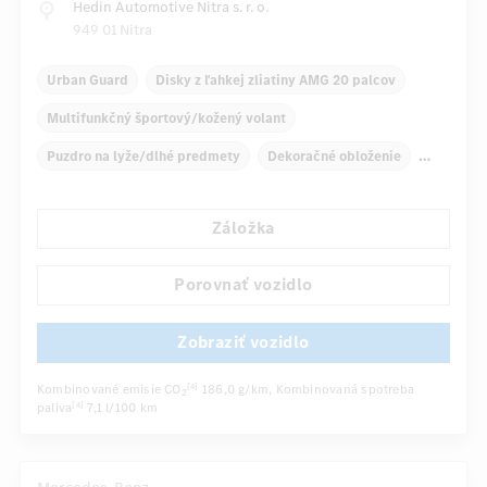
Hedin Automotive Nitra s. r. o.
949 01 Nitra
Urban Guard
Disky z ľahkej zliatiny AMG 20 palcov
Multifunkčný športový/kožený volant
Puzdro na lyže/dlhé predmety
Dekoračné obloženie
Automatická klimatizácia, 4 zóny
Záložka
Predné/zadné lakťové opierky
Navigačný systém
Multifunkčný displej
Porovnať vozidlo
...
Automatické stmievanie vnútorného/vonkajšieho zrkadla
Zobraziť vozidlo
Kombinované emisie CO
186,0 g/km
, Kombinovaná spotreba
[4]
2
paliva
7,1 l/100 km
[4]