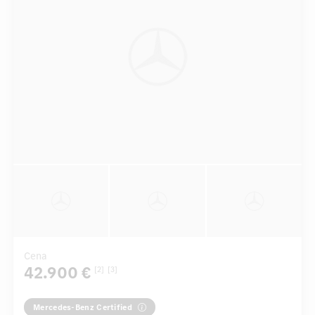
Cena
42.900 €
[2]
[3]
Mercedes-Benz Certified