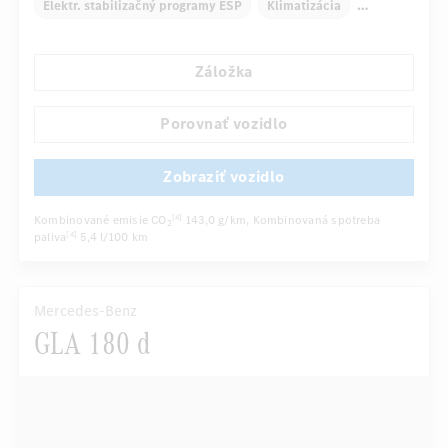
Elektr. stabilizačný programy ESP
Klimatizácia
Navigačný systém
Multifunkčný displej
Záložka
Automatické stmievanie vnútorného/vonkajšieho zrkadla
Panoramatické posuvné strešné okno elektricky ovládané
Porovnať vozidlo
...
Sedadlo vodiča elektricky
Športové sedadlá
Zobraziť vozidlo
Kombinované emisie CO
143,0 g/km
, Kombinovaná spotreba
[4]
2
paliva
5,4 l/100 km
[4]
Mercedes-Benz
GLA 180 d