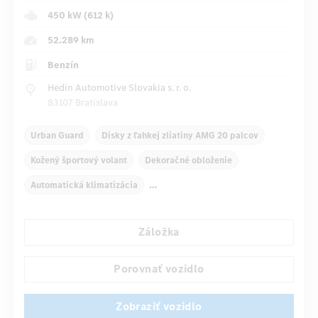
450 kW (612 k)
52.289 km
Benzín
Hedin Automotive Slovakia s. r. o.
83107 Bratislava
Urban Guard
Disky z ľahkej zliatiny AMG 20 palcov
Kožený športový volant
Dekoračné obloženie
Automatická klimatizácia
Lakťová opierka pre vodiča/spolujazdca
Záložka
Navigačný systém
Automatické stmievanie vnútorného/vonkajšieho zrkadla
Porovnať vozidlo
Panoramatické posuvné strešné okno
Zobraziť vozidlo
...
Aktívne viacobrysové sedadlá