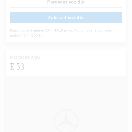
Porovnať vozidlo
...
Sedadlo vodiča/spolujazdca elektricky
Zobraziť vozidlo
Kombinované emisie CO
141,0 g/km
, Kombinovaná spotreba
[4]
2
paliva
5,4 l/100 km
[4]
Mercedes-AMG
E 53