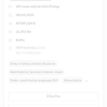
Off-road vehicle/SUV/Pickup
08.04.2025
85 kW (116 k)
21.353 km
Nafta
MB Panónska, s. r. o.
851 04 Bratislava
Disky z ľahkej zliatiny 18 palcov
Multifunkčný športový/kožený volant
Elektr. stabilizačný programy ESP
Klimatizácia
Navigačný systém
Multifunkčný displej
Záložka
Snímač dažďa
Priame riadenie
Automatické stmievanie vnútorného zrkadla