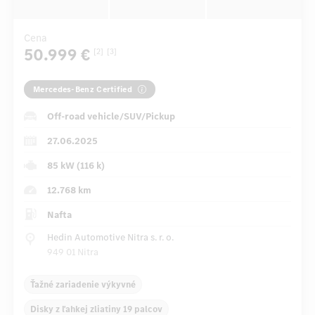
Cena
50.999 €
[2]
[3]
Mercedes-Benz Certified
Off-road vehicle/SUV/Pickup
27.06.2025
85 kW (116 k)
12.768 km
Nafta
Hedin Automotive Nitra s. r. o.
949 01 Nitra
Ťažné zariadenie výkyvné
Disky z ľahkej zliatiny 19 palcov