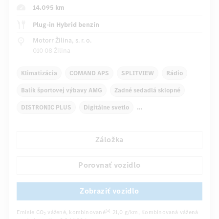
14.095 km
Plug-in Hybrid benzín
Motorr Žilina, s. r. o.
010 08 Žilina
Klimatizácia
COMAND APS
SPLITVIEW
Rádio
Balík športovej výbavy AMG
Zadné sedadlá sklopné
DISTRONIC PLUS
Digitálne svetlo
Elektricky ovládané spätné zrkadlá sklopné
PARKTRONIC
...
Záložka
Porovnať vozidlo
Zobraziť vozidlo
Emisie CO
vážené, kombinované
21,0 g/km
, Kombinovaná vážená
[4]
2