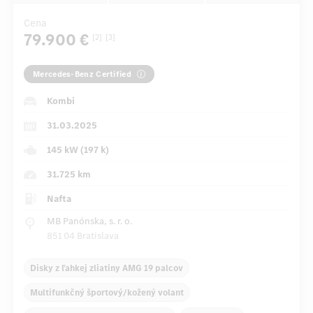
Cena
79.900 €
[2]
[3]
Mercedes-Benz Certified
Kombi
31.03.2025
145 kW (197 k)
31.725 km
Nafta
MB Panónska, s. r. o.
851 04 Bratislava
Disky z ľahkej zliatiny AMG 19 palcov
Multifunkčný športový/kožený volant