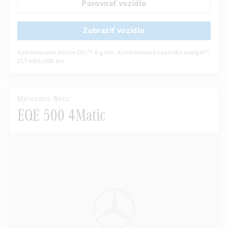
Porovnať vozidlo
Zobraziť vozidlo
Kombinované emisie CO
0 g/km
, Kombinovaná spotreba energie
[5]
[5]
2
17,7 kWh/100 km
Mercedes-Benz
EQE 500 4Matic