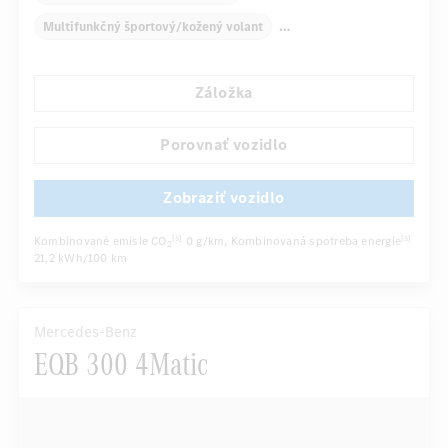
Multifunkčný športový/kožený volant
Elektricky ovládané okná
Dekoračné obloženie
Záložka
Automatická klimatizácia
Kryt nákladového priestoru
...
Navigačný systém
Multifunkčný displej
Porovnať vozidlo
Zobraziť vozidlo
Kombinované emisie CO
0 g/km
, Kombinovaná spotreba energie
[5]
[5]
2
21,2 kWh/100 km
Mercedes-Benz
EQB 300 4Matic