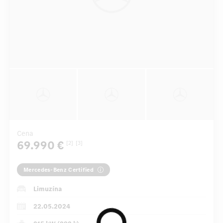
Cena
69.990 €
[2]
[3]
Mercedes-Benz Certified
Limuzína
22.05.2024