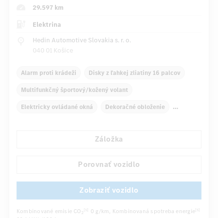
29.597 km
Elektrina
Hedin Automotive Slovakia s. r. o.
040 01 Košice
Alarm proti krádeži
Disky z ľahkej zliatiny 16 palcov
Multifunkčný športový/kožený volant
Elektricky ovládané okná
Dekoračné obloženie
Automatická klimatizácia
Kryt nákladového priestoru
Záložka
Navigačný systém
Multifunkčný displej
...
Automatické stmievanie vnútorného zrkadla
Porovnať vozidlo
Zobraziť vozidlo
Kombinované emisie CO
0 g/km
, Kombinovaná spotreba energie
[5]
[5]
2