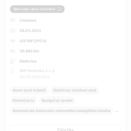
Mercedes-Benz Certified
Limuzína
28.03.2025
215 kW (292 k)
20.882 km
Elektrina
MB Panónska, s. r. o.
851 04 Bratislava
Alarm proti krádeži
Elektricky ovládané okná
Klimatizácia
Navigačný systém
Automatické stmievanie vnútorného/vonkajšieho zrkadla
Panoramatické posuvné strešné okno elektricky ovládané
Záložka