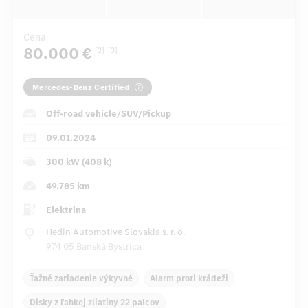
Cena
80.000 €
[2]
[3]
Mercedes-Benz Certified
Off-road vehicle/SUV/Pickup
09.01.2024
300 kW (408 k)
49.785 km
Elektrina
Hedin Automotive Slovakia s. r. o.
974 05 Banská Bystrica
Ťažné zariadenie výkyvné
Alarm proti krádeži
Disky z ľahkej zliatiny 22 palcov