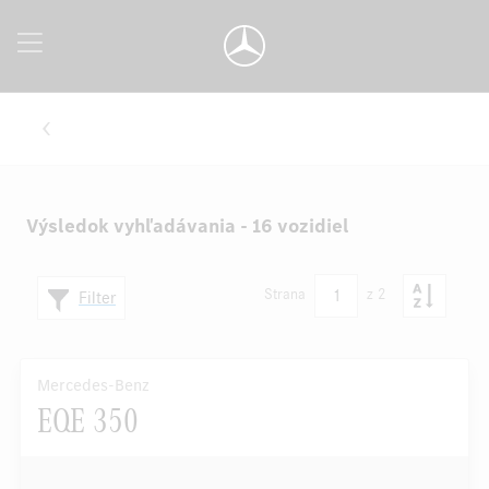
Výsledok vyhľadávania - 16 vozidiel
1
Strana
z 2
Filter
Mercedes-Benz
EQE 350