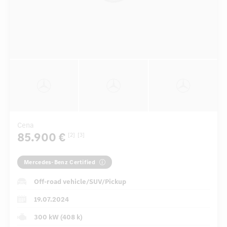
Cena
85.900 €
[2]
[3]
Mercedes-Benz Certified
Off-road vehicle/SUV/Pickup
19.07.2024
300 kW (408 k)