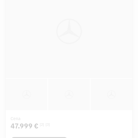
Cena
47.999 €
[2]
[3]