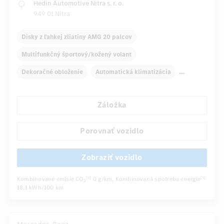
Hedin Automotive Nitra s. r. o.
949 01 Nitra
Disky z ľahkej zliatiny AMG 20 palcov
Multifunkčný športový/kožený volant
Dekoračné obloženie
Automatická klimatizácia
Zadné lakťové opierky
Navigačný systém
Záložka
Multifunkčný displej
Snímač dažďa
Automatické stmievanie vnútorného zrkadla
Porovnať vozidlo
...
Športové sedadlá
Zobraziť vozidlo
Kombinované emisie CO
0 g/km
, Kombinovaná spotreba energie
[5]
[5]
2
18,1 kWh/100 km