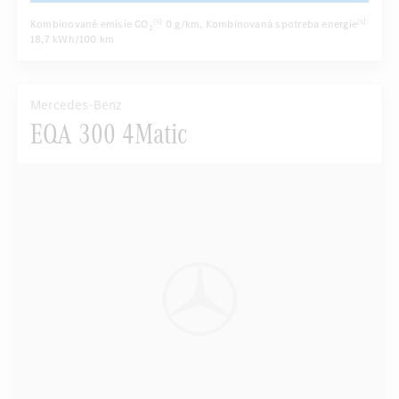
Kombinované emisie CO
0 g/km
, Kombinovaná spotreba energie
[5]
[5]
2
18,7 kWh/100 km
Mercedes-Benz
EQA 300 4Matic