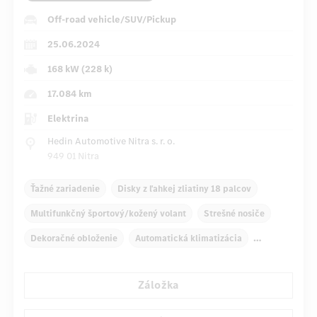
Off-road vehicle/SUV/Pickup
25.06.2024
168 kW (228 k)
17.084 km
Elektrina
Hedin Automotive Nitra s. r. o.
949 01 Nitra
Ťažné zariadenie
Disky z ľahkej zliatiny 18 palcov
Multifunkčný športový/kožený volant
Strešné nosiče
Dekoračné obloženie
Automatická klimatizácia
Zadné lakťové opierky
Navigačný systém
Záložka
...
Multifunkčný displej
Snímač dažďa