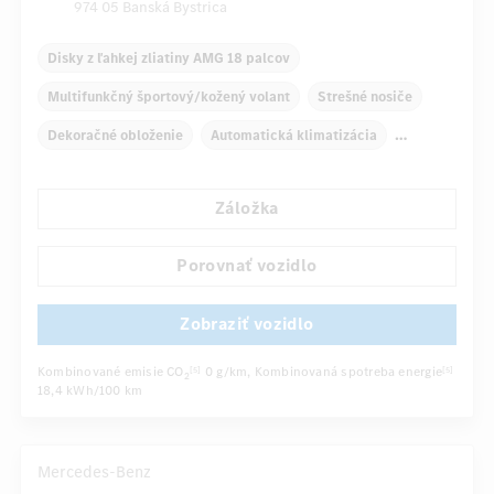
974 05 Banská Bystrica
Disky z ľahkej zliatiny AMG 18 palcov
Multifunkčný športový/kožený volant
Strešné nosiče
Dekoračné obloženie
Automatická klimatizácia
Zadné lakťové opierky
Navigačný systém
Záložka
Multifunkčný displej
Snímač dažďa
...
Automatické stmievanie vnútorného zrkadla
Porovnať vozidlo
Zobraziť vozidlo
Kombinované emisie CO
0 g/km
, Kombinovaná spotreba energie
[5]
[5]
2
18,4 kWh/100 km
Mercedes-Benz