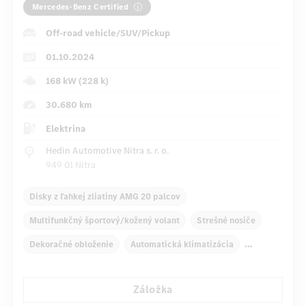
Mercedes-Benz Certified
Off-road vehicle/SUV/Pickup
01.10.2024
168 kW (228 k)
30.680 km
Elektrina
Hedin Automotive Nitra s. r. o.
949 01 Nitra
Disky z ľahkej zliatiny AMG 20 palcov
Multifunkčný športový/kožený volant
Strešné nosiče
Dekoračné obloženie
Automatická klimatizácia
Zadné lakťové opierky
Navigačný systém
Záložka
Multifunkčný displej
Snímač dažďa
Priame riadenie