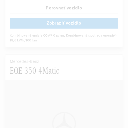
...
Porovnať vozidlo
Zobraziť vozidlo
Kombinované emisie CO
0 g/km
, Kombinovaná spotreba energie
[5]
[5]
2
18,6 kWh/100 km
Mercedes-Benz
EQE 350 4Matic