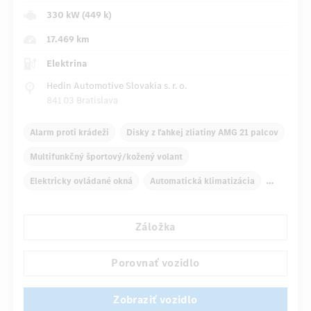
330 kW (449 k)
17.469 km
Elektrina
Hedin Automotive Slovakia s. r. o.
841 03 Bratislava
Alarm proti krádeži
Disky z ľahkej zliatiny AMG 21 palcov
Multifunkčný športový/kožený volant
Elektricky ovládané okná
Automatická klimatizácia
Navigačný systém
Záložka
Automatické stmievanie vnútorného/vonkajšieho zrkadla
Panoramatické posuvné strešné okno
Porovnať vozidlo
Sedadlo vodiča/spolujazdca elektricky
Zobraziť vozidlo
...
Viackrivkové sedadlá