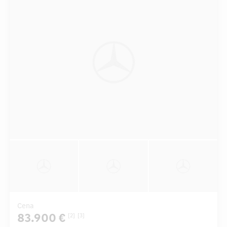
Cena
83.900 €
[2]
[3]