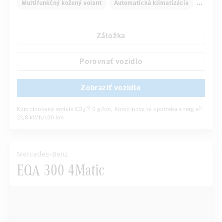
Multifunkčný kožený volant
Automatická klimatizácia
Kryt nákladového priestoru
Navigačný systém
Záložka
Multifunkčný displej
Automatické stmievanie vnútorného zrkadla
Porovnať vozidlo
...
Panoramatické posuvné strešné okno elektricky ovládané
Zobraziť vozidlo
Kombinované emisie CO
0 g/km
, Kombinovaná spotreba energie
[5]
[5]
2
23,8 kWh/100 km
Mercedes-Benz
EQA 300 4Matic