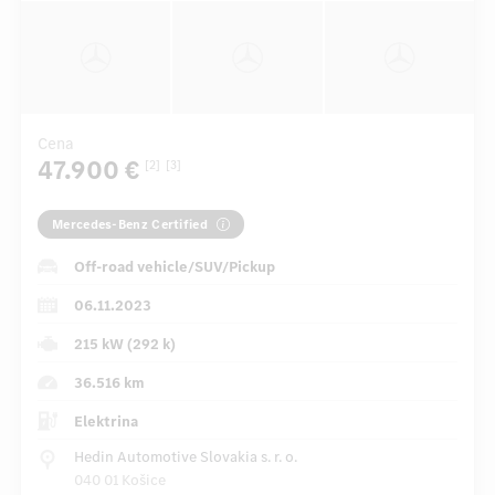
Cena
47.900 €
[2]
[3]
Mercedes-Benz Certified
Off-road vehicle/SUV/Pickup
06.11.2023
215 kW (292 k)
36.516 km
Elektrina
Hedin Automotive Slovakia s. r. o.
040 01 Košice