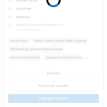
215 kW (292 k)
16.939 km
Elektrina
Hedin Automotive Slovakia s. r. o.
841 03 Bratislava
Urban Guard
Disky z ľahkej zliatiny AMG 21 palcov
Multifunkčný športový/kožený volant
Dekoračné obloženie
Automatická klimatizácia
Navigačný systém
Multifunkčný displej
Záložka
Automatické stmievanie vnútorného/vonkajšieho zrkadla
Panoramatické posuvné strešné okno
Porovnať vozidlo
...
Sedadlo vodiča/spolujazdca elektricky
Zobraziť vozidlo