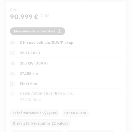
Cena
90.999 €
[2]
[3]
Mercedes-Benz Certified
Off-road vehicle/SUV/Pickup
28.11.2023
265 kW (360 k)
37.185 km
Elektrina
Hedin Automotive Nitra s. r. o.
949 01 Nitra
Ťažné zariadenie výkyvné
Urban Guard
Disky z ľahkej zliatiny 22 palcov