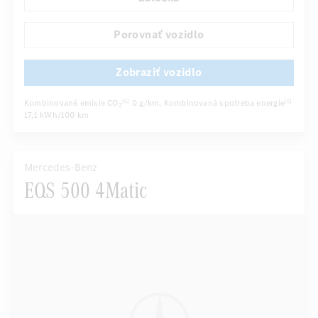
Sedadlo vodiča/spolujazdca elektricky
Viackrivkové sedadlá
Balík športovej výbavy AMG
Porovnať vozidlo
...
Zadné sedadlá sklopné
Zobraziť vozidlo
Kombinované emisie CO
0 g/km
, Kombinovaná spotreba energie
[5]
[5]
2
17,1 kWh/100 km
Mercedes-Benz
EQS 500 4Matic