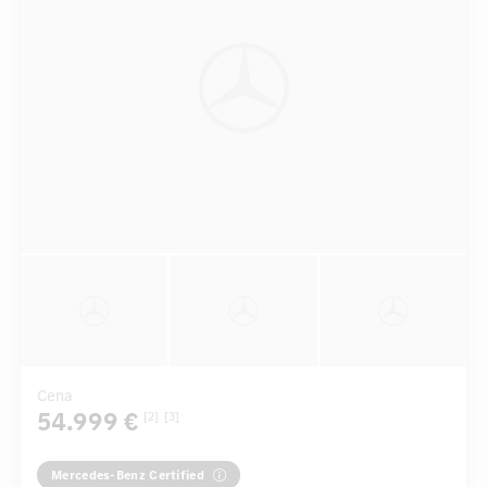
Cena
54.999 €
[2]
[3]
Mercedes-Benz Certified