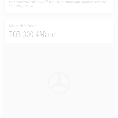
Kombinované emisie CO
0 g/km
, Kombinovaná spotreba energie
[5]
[5]
2
20,1 kWh/100 km
Mercedes-Benz
EQB 300 4Matic