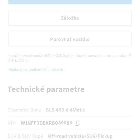
Záložka
Porovnať vozidlo
Kombinované emisie CO
225,0 g/km
, Kombinovaná spotreba paliva
[3]
[3]
2
8,6 l/100 km
Nahlásenie nezákonného obsahu
Technické parametre
Mercedes-Benz
GLS 450 d 4Matic
VIN
W1NFF3DEXRB049989
SUV & SUV Kupé
Off-road vehicle/SUV/Pickup