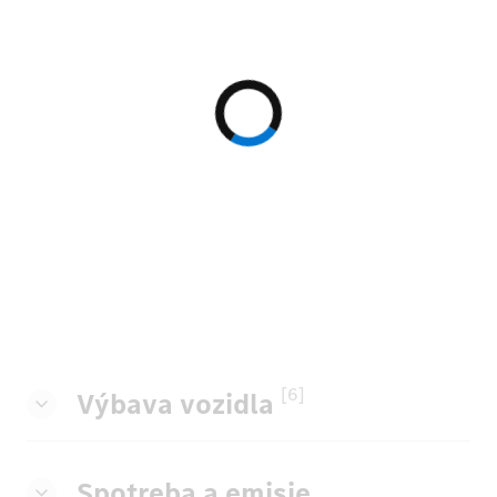
[6]
Výbava vozidla
Spotreba a emisie