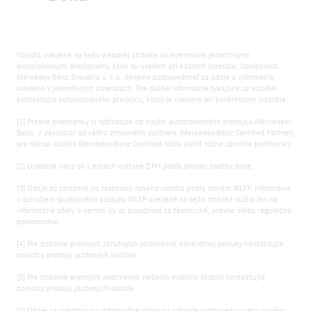
Vozidlá uvedené na tejto webovej stránke sú inzerované jednotlivými
autorizovanými predajcami, ktorí sú uvedení pri každom inzeráte. Spoločnosť
Mercedes-Benz Slovakia s. r. o. nenesie zodpovednosť za údaje a informácie
uvedené v jednotlivých inzerátoch. Pre ďalšie informácie týkajúce sa vozidiel
kontaktujte autorizovaného predajcu, ktorý je uvedený pri konkrétnom inzeráte.
[1] Presné podmienky si vyžiadajte od svojho autorizovaného predajcu Mercedes-
Benz. V závislosti od vášho zmluvného partnera (Mercedes-Benz Certified Partner)
pre nákup vozidla Mercedes-Benz Certified môžu platiť rôzne záručné podmienky.
[2] Uvedené ceny sú v eurách vrátane DPH podľa platnej sadzby dane.
[3] Údaje sú založené na testovaní nového vozidla podľa noriem WLTP. Informácie
o schválení skúšobného postupu WLTP uvedené na tejto stránke slúžia len na
informačné účely a nemali by sa považovať za technické, právne alebo regulačné
poradenstvo.
[4] Pre získanie presných záručných podmienok konkrétnej ponuky kontaktujte
poradcu predaja jazdených vozidiel
[5] Pre získanie presných podmienok riešenia mobility Mobilo kontaktujte
poradcu predaja jazdených vozidie
[6] Údaje sa uvádzajú na informačné účely na základe zodpovedajúceho nového