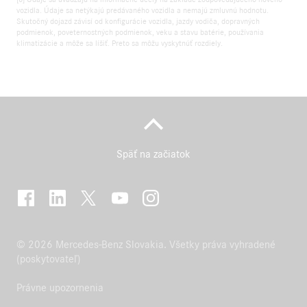
vozidla. Údaje sa netýkajú predávaného vozidla a nemajú zmluvnú hodnotu.
Skutočný dojazd závisí od konfigurácie vozidla, jazdy vodiča, dopravných
podmienok, poveternostných podmienok, veku a stavu batérie, používania
klimatizácie a môže sa líšiť. Preto sa môžu vyskytnúť rozdiely.
Späť na začiatok
© 2026 Mercedes-Benz Slovakia. Všetky práva vyhradené
(poskytovateľ)
Právne upozornenia