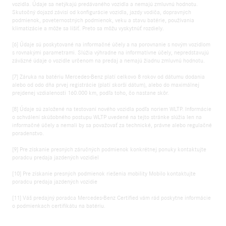
vozidla. Údaje sa netýkajú predávaného vozidla a nemajú zmluvnú hodnotu.
Skutočný dojazd závisí od konfigurácie vozidla, jazdy vodiča, dopravných
podmienok, poveternostných podmienok, veku a stavu batérie, používania
klimatizácie a môže sa líšiť. Preto sa môžu vyskytnúť rozdiely.
[6] Údaje sú poskytované na informačné účely a na porovnanie s novým vozidlom
s rovnakými parametrami. Slúžia výhradne na informatívne účely, nepredstavujú
záväzné údaje o vozidle určenom na predaj a nemajú žiadnu zmluvnú hodnotu.
[7] Záruka na batériu Mercedes-Benz platí celkovo 8 rokov od dátumu dodania
alebo od odo dňa prvej registrácie (platí skorší dátum), alebo do maximálnej
prejdenej vzdialenosti 160.000 km, podľa toho, čo nastane skôr.
[8] Údaje sú založené na testovaní nového vozidla podľa noriem WLTP. Informácie
o schválení skúšobného postupu WLTP uvedené na tejto stránke slúžia len na
informačné účely a nemali by sa považovať za technické, právne alebo regulačné
poradenstvo.
[9] Pre získanie presných záručných podmienok konkrétnej ponuky kontaktujte
poradcu predaja jazdených vozidiel
[10] Pre získanie presných podmienok riešenia mobility Mobilo kontaktujte
poradcu predaja jazdených vozidie
[11] Váš predajný poradca Mercedes-Benz Certified vám rád poskytne informácie
o podmienkach certifikátu na batériu.