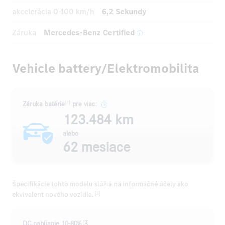
akcelerácia
0-100 km/h
6,2 Sekundy
Záruka
Mercedes-Benz Certified
Vehicle battery/Elektromobilita
[7]
Záruka batérie
pre viac:
123.484 km
alebo
62 mesiace
Špecifikácie tohto modelu slúžia na informačné účely ako
ekvivalent nového vozidla.
[5]
[3]
DC nabíjanie 10-80%