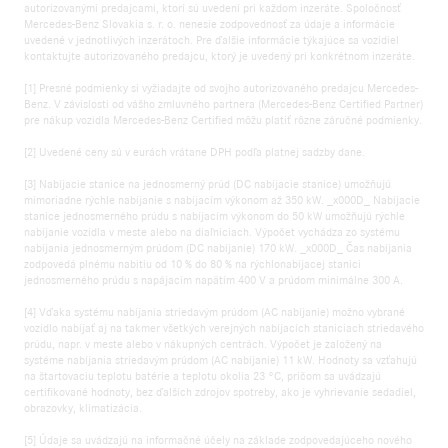
autorizovanými predajcami, ktorí sú uvedení pri každom inzeráte. Spoločnosť
Mercedes-Benz Slovakia s. r. o. nenesie zodpovednosť za údaje a informácie
uvedené v jednotlivých inzerátoch. Pre ďalšie informácie týkajúce sa vozidiel
kontaktujte autorizovaného predajcu, ktorý je uvedený pri konkrétnom inzeráte.
[1] Presné podmienky si vyžiadajte od svojho autorizovaného predajcu Mercedes-
Benz. V závislosti od vášho zmluvného partnera (Mercedes-Benz Certified Partner)
pre nákup vozidla Mercedes-Benz Certified môžu platiť rôzne záručné podmienky.
[2] Uvedené ceny sú v eurách vrátane DPH podľa platnej sadzby dane.
[3] Nabíjacie stanice na jednosmerný prúd (DC nabíjacie stanice) umožňujú
mimoriadne rýchle nabíjanie s nabíjacím výkonom až 350 kW. _x000D_ Nabíjacie
stanice jednosmerného prúdu s nabíjacím výkonom do 50 kW umožňujú rýchle
nabíjanie vozidla v meste alebo na diaľniciach. Výpočet vychádza zo systému
nabíjania jednosmerným prúdom (DC nabíjanie) 170 kW. _x000D_ Čas nabíjania
zodpovedá plnému nabitiu od 10 % do 80 % na rýchlonabíjacej stanici
jednosmerného prúdu s napájacím napätím 400 V a prúdom minimálne 300 A.
[4] Vďaka systému nabíjania striedavým prúdom (AC nabíjanie) možno vybrané
vozidlo nabíjať aj na takmer všetkých verejných nabíjacích staniciach striedavého
prúdu, napr. v meste alebo v nákupných centrách. Výpočet je založený na
systéme nabíjania striedavým prúdom (AC nabíjanie) 11 kW. Hodnoty sa vzťahujú
na štartovaciu teplotu batérie a teplotu okolia 23 °C, pričom sa uvádzajú
certifikované hodnoty, bez ďalších zdrojov spotreby, ako je vyhrievanie sedadiel,
obrazovky, klimatizácia.
[5] Údaje sa uvádzajú na informačné účely na základe zodpovedajúceho nového