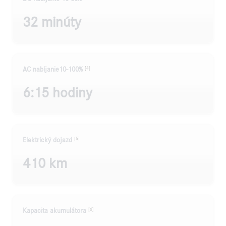
32 minúty
[4]
AC nabíjanie10-100%
6:15 hodiny
[5]
Elektrický dojazd
410 km
[6]
Kapacita akumulátora