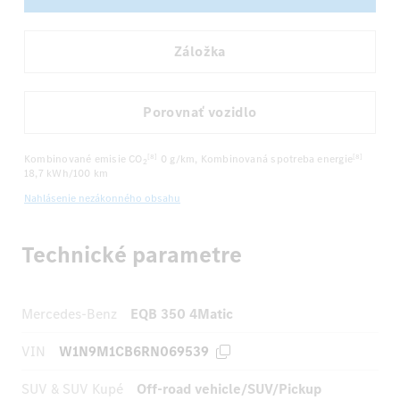
Záložka
Porovnať vozidlo
Kombinované emisie CO
0 g/km
, Kombinovaná spotreba energie
[8]
[8]
2
18,7 kWh/100 km
Nahlásenie nezákonného obsahu
Technické parametre
Mercedes-Benz
EQB 350 4Matic
VIN
W1N9M1CB6RN069539
SUV & SUV Kupé
Off-road vehicle/SUV/Pickup