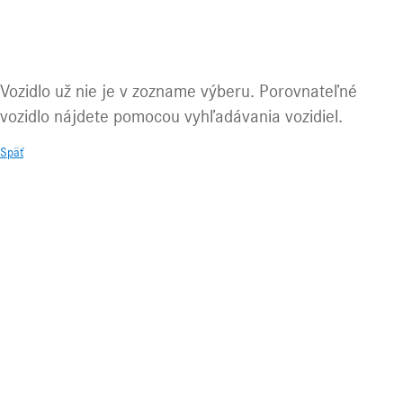
Vozidlo už nie je k dispozícii!
Vozidlo už nie je v zozname výberu. Porovnateľné
vozidlo nájdete pomocou vyhľadávania vozidiel.
Späť