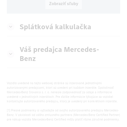
Zobraziť sľuby
Splátková kalkulačka
Váš predajca Mercedes-
Benz
Vozidlá uvedené na tejto webovej stránke sú inzerované jednotlivými
autorizovanými predajcami, ktorí sú uvedení pri každom inzeráte. Spoločnosť
Mercedes-Benz Slovakia s. r. o. nenesie zodpovednosť za údaje a informácie
uvedené v jednotlivých inzerátoch. Pre ďalšie informácie týkajúce sa vozidiel
kontaktujte autorizovaného predajcu, ktorý je uvedený pri konkrétnom inzeráte.
[1] Presné podmienky si vyžiadajte od svojho autorizovaného predajcu Mercedes-
Benz. V závislosti od vášho zmluvného partnera (Mercedes-Benz Certified Partner)
pre nákup vozidla Mercedes-Benz Certified môžu platiť rôzne záručné podmienky.