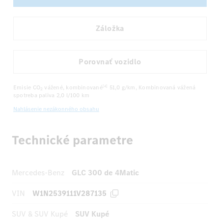
Záložka
Porovnať vozidlo
Emisie CO
vážené, kombinované
51,0 g/km
, Kombinovaná vážená
[4]
2
spotreba paliva
2,0 l/100 km
Nahlásenie nezákonného obsahu
Technické parametre
Mercedes-Benz
GLC 300 de 4Matic
VIN
W1N2539111V287135
SUV & SUV Kupé
SUV Kupé