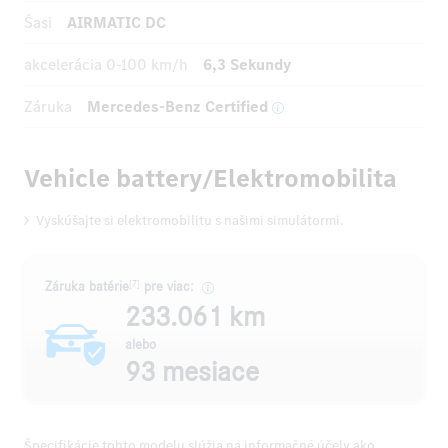
Šasi
AIRMATIC DC
akcelerácia
0-100 km/h
6,3 Sekundy
Záruka
Mercedes-Benz Certified
Vehicle battery/Elektromobilita
Vyskúšajte si elektromobilitu s našimi simulátormi.
[7]
Záruka batérie
pre viac:
233.061 km
alebo
93 mesiace
Špecifikácie tohto modelu slúžia na informačné účely ako