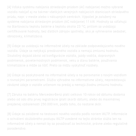
[4] Vďaka systému nabíjania striedavým prúdom (AC nabíjanie) možno vybrané
vozidlo nabíjať aj na takmer všetkých verejných nabíjacích staniciach striedavého
prúdu, napr. v meste alebo v nákupných centrách. Výpočet je založený na
systéme nabíjania striedavým prúdom (AC nabíjanie) 11 kW. Hodnoty sa vzťahujú
na štartovaciu teplotu batérie a teplotu okolia 23 °C, pričom sa uvádzajú
certifikované hodnoty, bez ďalších zdrojov spotreby, ako je vyhrievanie sedadiel,
obrazovky, klimatizácia.
[5] Údaje sa uvádzajú na informačné účely na základe zodpovedajúceho nového
vozidla. Údaje sa netýkajú predávaného vozidla a nemajú zmluvnú hodnotu.
Skutočný dojazd závisí od konfigurácie vozidla, jazdy vodiča, dopravných
podmienok, poveternostných podmienok, veku a stavu batérie, používania
klimatizácie a môže sa líšiť. Preto sa môžu vyskytnúť rozdiely.
[6] Údaje sú poskytované na informačné účely a na porovnanie s novým vozidlom
s rovnakými parametrami. Slúžia výhradne na informatívne účely, nepredstavujú
záväzné údaje o vozidle určenom na predaj a nemajú žiadnu zmluvnú hodnotu.
[7] Záruka na batériu Mercedes-Benz platí celkovo 10 rokov od dátumu dodania
alebo od odo dňa prvej registrácie (platí skorší dátum), alebo do maximálnej
prejdenej vzdialenosti 250.000 km, podľa toho, čo nastane skôr.
[8] Údaje sú založené na testovaní nového vozidla podľa noriem WLTP. Informácie
o schválení skúšobného postupu WLTP uvedené na tejto stránke slúžia len na
informačné účely a nemali by sa považovať za technické, právne alebo regulačné
poradenstvo.