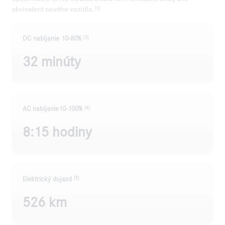
ekvivalent nového vozidla.
[5]
[3]
DC nabíjanie 10-80%
32 minúty
[4]
AC nabíjanie10-100%
8:15 hodiny
[5]
Elektrický dojazd
526 km