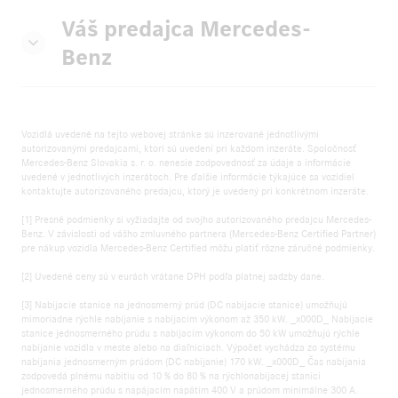
Váš predajca Mercedes-
Benz
Vozidlá uvedené na tejto webovej stránke sú inzerované jednotlivými
autorizovanými predajcami, ktorí sú uvedení pri každom inzeráte. Spoločnosť
Mercedes-Benz Slovakia s. r. o. nenesie zodpovednosť za údaje a informácie
uvedené v jednotlivých inzerátoch. Pre ďalšie informácie týkajúce sa vozidiel
kontaktujte autorizovaného predajcu, ktorý je uvedený pri konkrétnom inzeráte.
[1] Presné podmienky si vyžiadajte od svojho autorizovaného predajcu Mercedes-
Benz. V závislosti od vášho zmluvného partnera (Mercedes-Benz Certified Partner)
pre nákup vozidla Mercedes-Benz Certified môžu platiť rôzne záručné podmienky.
[2] Uvedené ceny sú v eurách vrátane DPH podľa platnej sadzby dane.
[3] Nabíjacie stanice na jednosmerný prúd (DC nabíjacie stanice) umožňujú
mimoriadne rýchle nabíjanie s nabíjacím výkonom až 350 kW. _x000D_ Nabíjacie
stanice jednosmerného prúdu s nabíjacím výkonom do 50 kW umožňujú rýchle
nabíjanie vozidla v meste alebo na diaľniciach. Výpočet vychádza zo systému
nabíjania jednosmerným prúdom (DC nabíjanie) 170 kW. _x000D_ Čas nabíjania
zodpovedá plnému nabitiu od 10 % do 80 % na rýchlonabíjacej stanici
jednosmerného prúdu s napájacím napätím 400 V a prúdom minimálne 300 A.