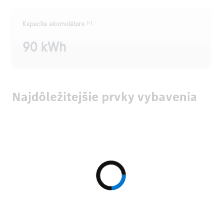
[6]
Kapacita akumulátora
90 kWh
Najdôležitejšie prvky vybavenia