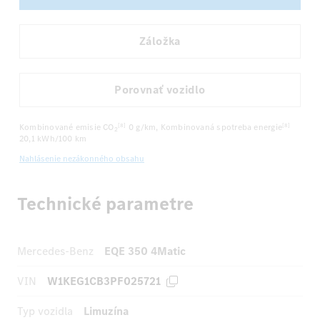
Záložka
Porovnať vozidlo
Kombinované emisie CO
0 g/km
, Kombinovaná spotreba energie
[8]
[8]
2
20,1 kWh/100 km
Nahlásenie nezákonného obsahu
Technické parametre
Mercedes-Benz
EQE 350 4Matic
VIN
W1KEG1CB3PF025721
Typ vozidla
Limuzína