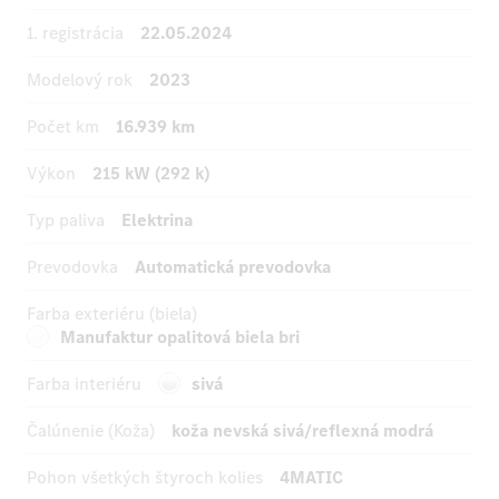
1. registrácia
22.05.2024
Modelový rok
2023
Počet km
16.939 km
Výkon
215 kW (292 k)
Typ paliva
Elektrina
Prevodovka
Automatická prevodovka
Farba exteriéru (biela)
Manufaktur opalitová biela bri
Farba interiéru
sivá
Čalúnenie (Koža)
koža nevská sivá/reflexná modrá
Pohon všetkých štyroch kolies
4MATIC