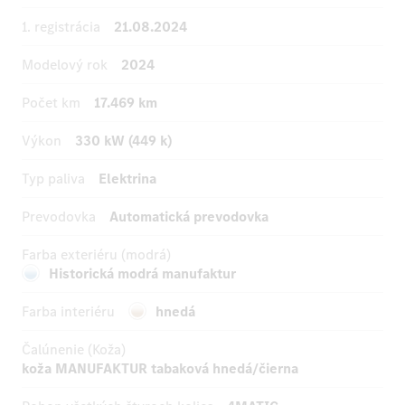
1. registrácia
21.08.2024
Modelový rok
2024
Počet km
17.469 km
Výkon
330 kW (449 k)
Typ paliva
Elektrina
Prevodovka
Automatická prevodovka
Farba exteriéru (modrá)
Historická modrá manufaktur
Farba interiéru
hnedá
Čalúnenie (Koža)
koža MANUFAKTUR tabaková hnedá/čierna