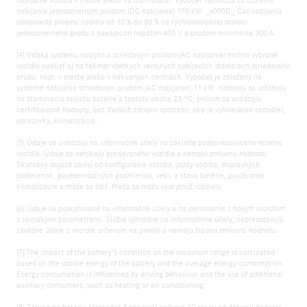
nabíjania jednosmerným prúdom (DC nabíjanie) 170 kW. _x000D_ Čas nabíjania
zodpovedá plnému nabitiu od 10 % do 80 % na rýchlonabíjacej stanici
jednosmerného prúdu s napájacím napätím 400 V a prúdom minimálne 300 A.
[4] Vďaka systému nabíjania striedavým prúdom (AC nabíjanie) možno vybrané
vozidlo nabíjať aj na takmer všetkých verejných nabíjacích staniciach striedavého
prúdu, napr. v meste alebo v nákupných centrách. Výpočet je založený na
systéme nabíjania striedavým prúdom (AC nabíjanie) 11 kW. Hodnoty sa vzťahujú
na štartovaciu teplotu batérie a teplotu okolia 23 °C, pričom sa uvádzajú
certifikované hodnoty, bez ďalších zdrojov spotreby, ako je vyhrievanie sedadiel,
obrazovky, klimatizácia.
[5] Údaje sa uvádzajú na informačné účely na základe zodpovedajúceho nového
vozidla. Údaje sa netýkajú predávaného vozidla a nemajú zmluvnú hodnotu.
Skutočný dojazd závisí od konfigurácie vozidla, jazdy vodiča, dopravných
podmienok, poveternostných podmienok, veku a stavu batérie, používania
klimatizácie a môže sa líšiť. Preto sa môžu vyskytnúť rozdiely.
[6] Údaje sú poskytované na informačné účely a na porovnanie s novým vozidlom
s rovnakými parametrami. Slúžia výhradne na informatívne účely, nepredstavujú
záväzné údaje o vozidle určenom na predaj a nemajú žiadnu zmluvnú hodnotu.
[7] The impact of the battery's condition on the maximum range is calculated
based on the usable energy of the battery and the average energy consumption.
Energy consumption is influenced by driving behaviour and the use of additional
auxiliary consumers, such as heating or air conditioning.
[8] Záruka na batériu Mercedes-Benz platí celkovo 10 rokov od dátumu dodania