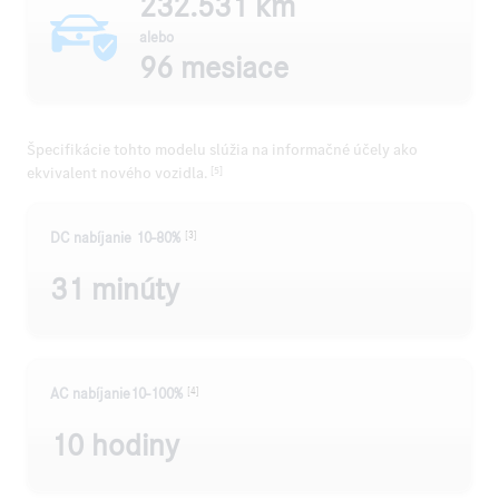
232.531 km
alebo
96 mesiace
Špecifikácie tohto modelu slúžia na informačné účely ako
ekvivalent nového vozidla.
[5]
[3]
DC nabíjanie 10-80%
31 minúty
[4]
AC nabíjanie10-100%
10 hodiny