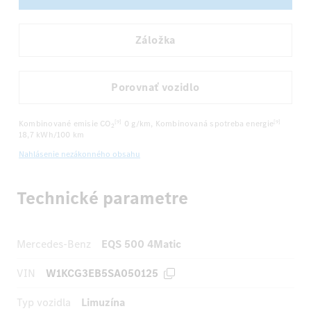
Záložka
Porovnať vozidlo
Kombinované emisie CO
0 g/km
, Kombinovaná spotreba energie
[9]
[9]
2
18,7 kWh/100 km
Nahlásenie nezákonného obsahu
Technické parametre
Mercedes-Benz
EQS 500 4Matic
VIN
W1KCG3EB5SA050125
Typ vozidla
Limuzína