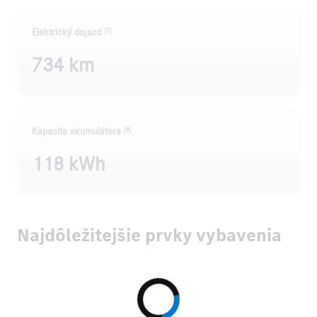
[5]
Elektrický dojazd
734 km
[6]
Kapacita akumulátora
118 kWh
Najdôležitejšie prvky vybavenia