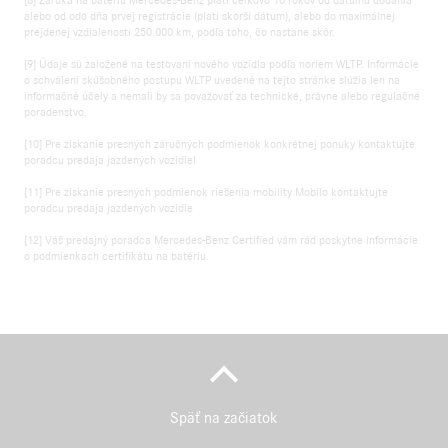
alebo od odo dňa prvej registrácie (platí skorší dátum), alebo do maximálnej
prejdenej vzdialenosti 250.000 km, podľa toho, čo nastane skôr.
[9] Údaje sú založené na testovaní nového vozidla podľa noriem WLTP. Informácie
o schválení skúšobného postupu WLTP uvedené na tejto stránke slúžia len na
informačné účely a nemali by sa považovať za technické, právne alebo regulačné
poradenstvo.
[10] Pre získanie presných záručných podmienok konkrétnej ponuky kontaktujte
poradcu predaja jazdených vozidiel
[11] Pre získanie presných podmienok riešenia mobility Mobilo kontaktujte
poradcu predaja jazdených vozidie
[12] Váš predajný poradca Mercedes-Benz Certified vám rád poskytne informácie
o podmienkach certifikátu na batériu.
Späť na začiatok