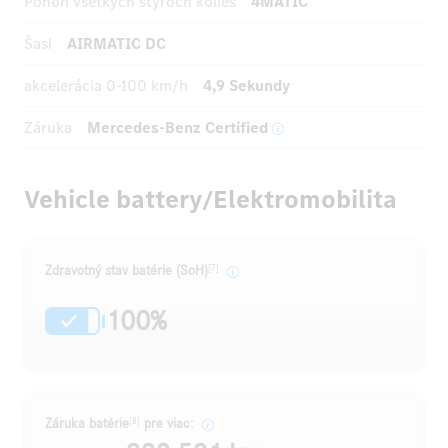
Pohon všetkých štyroch kolies
4MATIC
Šasi
AIRMATIC DC
akcelerácia
0-100 km/h
4,9 Sekundy
Záruka
Mercedes-Benz Certified
Vehicle battery/Elektromobilita
[7]
Zdravotný stav batérie (SoH)
100%
[8]
Záruka batérie
pre viac: