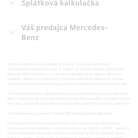
Splátková kalkulačka
Váš predajca Mercedes-
Benz
Vozidlá uvedené na tejto webovej stránke sú inzerované jednotlivými
autorizovanými predajcami, ktorí sú uvedení pri každom inzeráte. Spoločnosť
Mercedes-Benz Slovakia s. r. o. nenesie zodpovednosť za údaje a informácie
uvedené v jednotlivých inzerátoch. Pre ďalšie informácie týkajúce sa vozidiel
kontaktujte autorizovaného predajcu, ktorý je uvedený pri konkrétnom inzeráte.
[1] Presné podmienky si vyžiadajte od svojho autorizovaného predajcu Mercedes-
Benz. V závislosti od vášho zmluvného partnera (Mercedes-Benz Certified Partner)
pre nákup vozidla Mercedes-Benz Certified môžu platiť rôzne záručné podmienky.
[2] Uvedené ceny sú v eurách vrátane DPH podľa platnej sadzby dane.
[3] Nabíjacie stanice na jednosmerný prúd (DC nabíjacie stanice) umožňujú
mimoriadne rýchle nabíjanie s nabíjacím výkonom až 350 kW. _x000D_ Nabíjacie
stanice jednosmerného prúdu s nabíjacím výkonom do 50 kW umožňujú rýchle
nabíjanie vozidla v meste alebo na diaľniciach. Výpočet vychádza zo systému