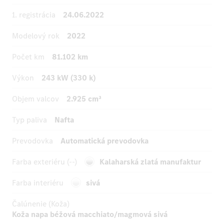
1. registrácia
24.06.2022
Modelový rok
2022
Počet km
81.102 km
Výkon
243 kW (330 k)
Objem valcov
2.925 cm³
Typ paliva
Nafta
Prevodovka
Automatická prevodovka
Farba exteriéru (--)
Kalaharská zlatá manufaktur
Farba interiéru
sivá
Čalúnenie (Koža)
Koža napa béžová macchiato/magmová sivá