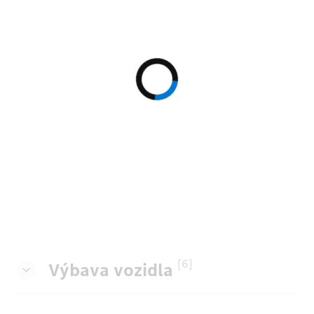
[6]
Výbava vozidla