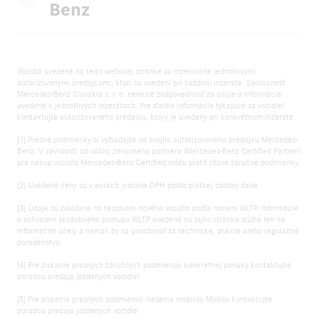
Benz
Vozidlá uvedené na tejto webovej stránke sú inzerované jednotlivými
autorizovanými predajcami, ktorí sú uvedení pri každom inzeráte. Spoločnosť
Mercedes-Benz Slovakia s. r. o. nenesie zodpovednosť za údaje a informácie
uvedené v jednotlivých inzerátoch. Pre ďalšie informácie týkajúce sa vozidiel
kontaktujte autorizovaného predajcu, ktorý je uvedený pri konkrétnom inzeráte.
[1] Presné podmienky si vyžiadajte od svojho autorizovaného predajcu Mercedes-
Benz. V závislosti od vášho zmluvného partnera (Mercedes-Benz Certified Partner)
pre nákup vozidla Mercedes-Benz Certified môžu platiť rôzne záručné podmienky.
[2] Uvedené ceny sú v eurách vrátane DPH podľa platnej sadzby dane.
[3] Údaje sú založené na testovaní nového vozidla podľa noriem WLTP. Informácie
o schválení skúšobného postupu WLTP uvedené na tejto stránke slúžia len na
informačné účely a nemali by sa považovať za technické, právne alebo regulačné
poradenstvo.
[4] Pre získanie presných záručných podmienok konkrétnej ponuky kontaktujte
poradcu predaja jazdených vozidiel
[5] Pre získanie presných podmienok riešenia mobility Mobilo kontaktujte
poradcu predaja jazdených vozidie