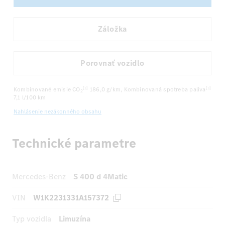
Záložka
Porovnať vozidlo
Kombinované emisie CO
186,0 g/km
, Kombinovaná spotreba paliva
[3]
[3]
2
7,1 l/100 km
Nahlásenie nezákonného obsahu
Technické parametre
Mercedes-Benz
S 400 d 4Matic
VIN
W1K2231331A157372
Typ vozidla
Limuzína