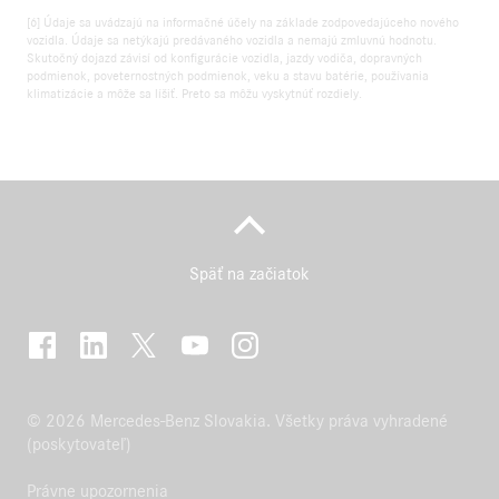
[6] Údaje sa uvádzajú na informačné účely na základe zodpovedajúceho nového
vozidla. Údaje sa netýkajú predávaného vozidla a nemajú zmluvnú hodnotu.
Skutočný dojazd závisí od konfigurácie vozidla, jazdy vodiča, dopravných
podmienok, poveternostných podmienok, veku a stavu batérie, používania
klimatizácie a môže sa líšiť. Preto sa môžu vyskytnúť rozdiely.
Späť na začiatok
© 2026 Mercedes-Benz Slovakia. Všetky práva vyhradené
(poskytovateľ)
Právne upozornenia